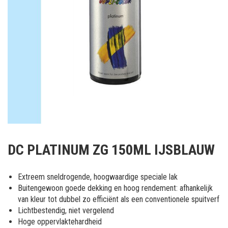
Ga
naar
DC PLATINUM ZG 150ML IJSBLAUW
het
begin
van
Extreem sneldrogende, hoogwaardige speciale lak
de
Buitengewoon goede dekking en hoog rendement: afhankelijk
afbeeldingen-
van kleur tot dubbel zo efficiënt als een conventionele spuitverf
gallerij
Lichtbestendig, niet vergelend
Hoge oppervlaktehardheid