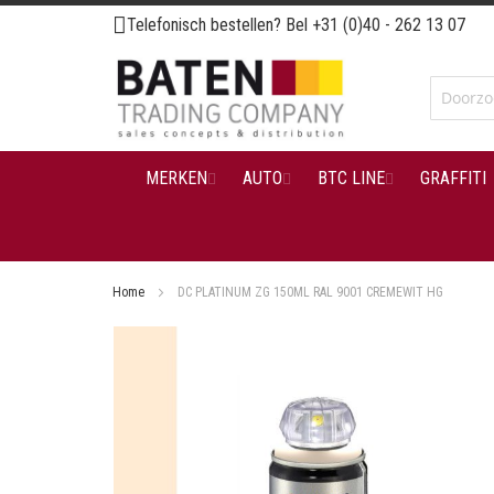
Ga
Telefonisch bestellen? Bel
+31 (0)40 - 262 13 07
naar
de
inhoud
MERKEN
AUTO
BTC LINE
GRAFFITI
Home
DC PLATINUM ZG 150ML RAL 9001 CREMEWIT HG
Ga
naar
het
einde
van
de
afbeeldingen-