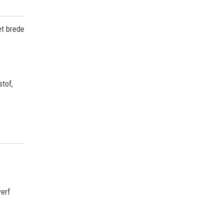
et brede
stof,
verf