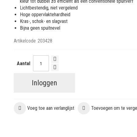
kleur tot dubbel zo efficiënt als een conventionele spuitverf
Lichtbestendig, niet vergelend
Hoge oppervlaktehardheid
Kras-, schok- en slagvast
Bijna geen spuitnevel
Artikelcode
203428
Aantal
Inloggen
Voeg toe aan verlanglijst
Toevoegen om te vergel