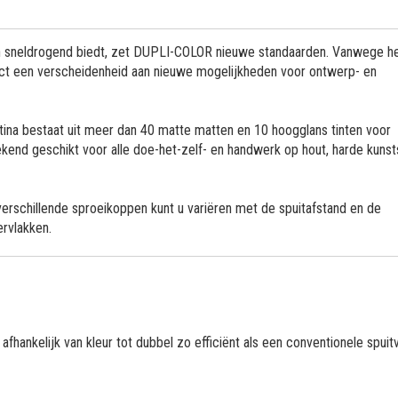
en sneldrogend biedt, zet DUPLI-COLOR nieuwe standaarden. Vanwege h
uct een verscheidenheid aan nieuwe mogelijkheden voor ontwerp- en
ina bestaat uit meer dan 40 matte matten en 10 hoogglans tinten voor
ekend geschikt voor alle doe-het-zelf- en handwerk op hout, harde kunst
verschillende sproeikoppen kunt u variëren met de spuitafstand en de
ervlakken.
ankelijk van kleur tot dubbel zo efficiënt als een conventionele spuit