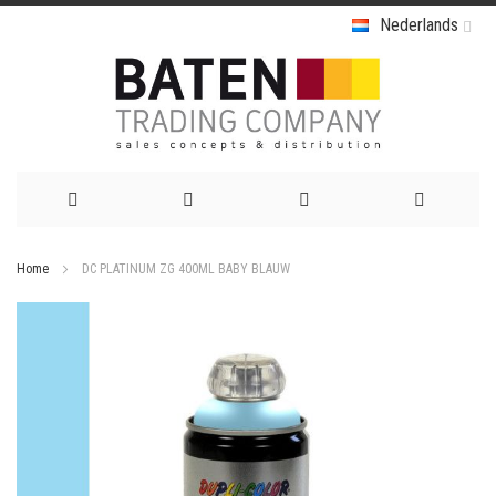
Nederlands
Ga
Home
DC PLATINUM ZG 400ML BABY BLAUW
naar
Ga
de
naar
het
inhoud
einde
van
de
afbeeldingen-
gallerij