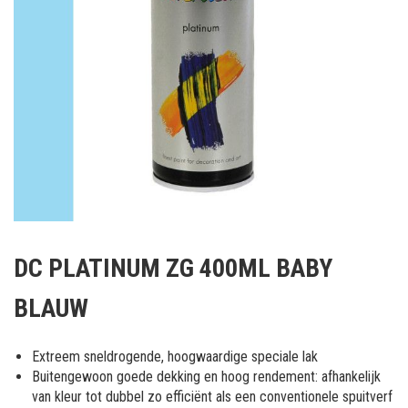
Ga
naar
DC PLATINUM ZG 400ML BABY
het
begin
BLAUW
van
de
afbeeldingen-
Extreem sneldrogende, hoogwaardige speciale lak
gallerij
Buitengewoon goede dekking en hoog rendement: afhankelijk
van kleur tot dubbel zo efficiënt als een conventionele spuitverf