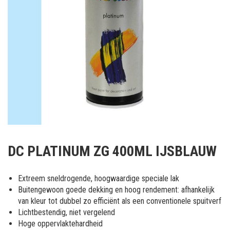
Ga
naar
DC PLATINUM ZG 400ML IJSBLAUW
het
begin
van
Extreem sneldrogende, hoogwaardige speciale lak
de
Buitengewoon goede dekking en hoog rendement: afhankelijk
afbeeldingen-
van kleur tot dubbel zo efficiënt als een conventionele spuitverf
gallerij
Lichtbestendig, niet vergelend
Hoge oppervlaktehardheid