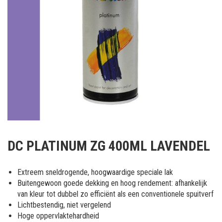
Ga
naar
DC PLATINUM ZG 400ML LAVENDEL
het
begin
van
Extreem sneldrogende, hoogwaardige speciale lak
de
Buitengewoon goede dekking en hoog rendement: afhankelijk
afbeeldingen-
van kleur tot dubbel zo efficiënt als een conventionele spuitverf
gallerij
Lichtbestendig, niet vergelend
Hoge oppervlaktehardheid