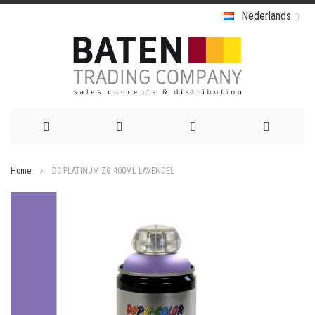
Nederlands
Ga
Home
DC PLATINUM ZG 400ML LAVENDEL
naar
Ga
de
naar
het
inhoud
einde
van
de
afbeeldingen-
gallerij