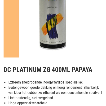
Ga
naar
DC PLATINUM ZG 400ML PAPAYA
het
begin
van
Extreem sneldrogende, hoogwaardige speciale lak
de
Buitengewoon goede dekking en hoog rendement: afhankelijk
afbeeldingen-
van kleur tot dubbel zo efficiënt als een conventionele spuitverf
gallerij
Lichtbestendig, niet vergelend
Hoge oppervlaktehardheid