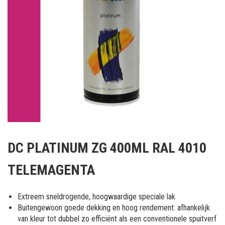
Ga
naar
DC PLATINUM ZG 400ML RAL 4010
het
begin
TELEMAGENTA
van
de
afbeeldingen-
Extreem sneldrogende, hoogwaardige speciale lak
gallerij
Buitengewoon goede dekking en hoog rendement: afhankelijk
van kleur tot dubbel zo efficiënt als een conventionele spuitverf