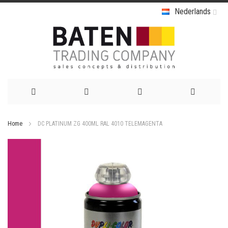
Nederlands
Ga
Home
DC PLATINUM ZG 400ML RAL 4010 TELEMAGENTA
naar
Ga
de
naar
het
inhoud
einde
van
de
afbeeldingen-
gallerij