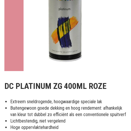
Ga
naar
DC PLATINUM ZG 400ML ROZE
het
begin
van
Extreem sneldrogende, hoogwaardige speciale lak
de
Buitengewoon goede dekking en hoog rendement: afhankelijk
afbeeldingen-
van kleur tot dubbel zo efficiënt als een conventionele spuitverf
gallerij
Lichtbestendig, niet vergelend
Hoge oppervlaktehardheid