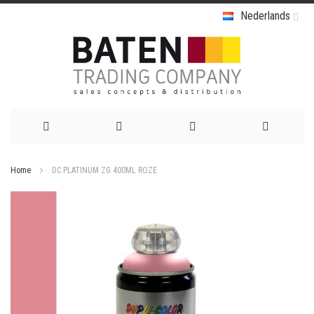
Nederlands
Ga
Home
DC PLATINUM ZG 400ML ROZE
naar
Ga
de
naar
het
inhoud
einde
van
de
afbeeldingen-
gallerij