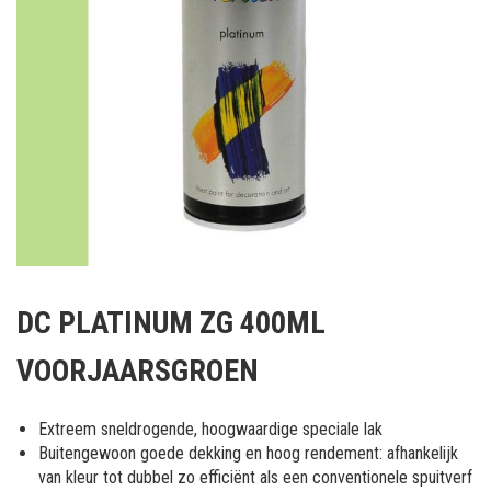
Ga
naar
DC PLATINUM ZG 400ML
het
begin
VOORJAARSGROEN
van
de
afbeeldingen-
Extreem sneldrogende, hoogwaardige speciale lak
gallerij
Buitengewoon goede dekking en hoog rendement: afhankelijk
van kleur tot dubbel zo efficiënt als een conventionele spuitverf