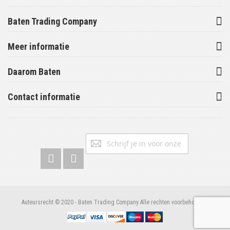
Baten Trading Company
Meer informatie
Daarom Baten
Contact informatie
Abonneer
Inschrijv
u
op
onze
nieuwsbrief
Auteursrecht © 2020 - Baten Trading Company Alle rechten voorbehouden.