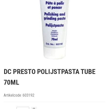
Ga
naar
DC PRESTO POLIJSTPASTA TUBE
het
begin
70ML
van
de
afbeeldingen-
Artikelcode
603192
gallerij