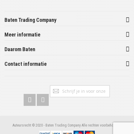
Baten Trading Company
Meer informatie
Daarom Baten
Contact informatie
Abonneer
Inschrijv
u
op
onze
nieuwsbrief
Auteursrecht © 2020 - Baten Trading Company Alle rechten voorbehouden.