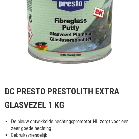
Ga
naar
DC PRESTO PRESTOLITH EXTRA
het
begin
GLASVEZEL 1 KG
van
de
afbeeldingen-
De nieuw ontwikkelde hechtingspromotor NL zorgt voor een
gallerij
zeer goede hechting
Gebruiksvriendelijk