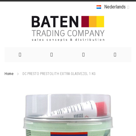
Nederlands
Ga
Home
DC PRESTO PRESTOLITH EXTRA GLASVEZEL 1 KG
naar
Ga
de
naar
het
inhoud
einde
van
de
afbeeldingen-
gallerij