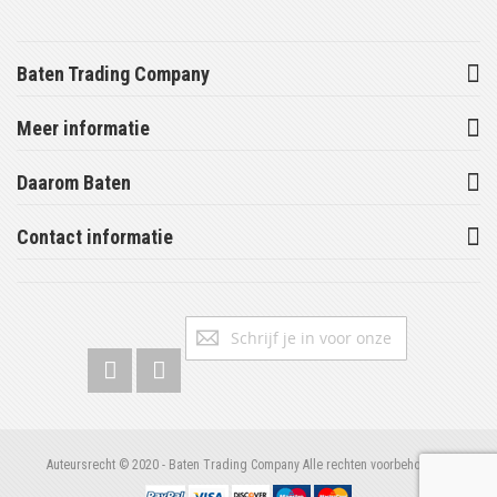
Baten Trading Company
Meer informatie
Daarom Baten
Contact informatie
Abonneer
Inschrijv
u
op
onze
nieuwsbrief
Auteursrecht © 2020 - Baten Trading Company Alle rechten voorbehouden.