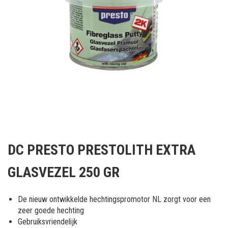
Ga
naar
DC PRESTO PRESTOLITH EXTRA
het
begin
GLASVEZEL 250 GR
van
de
afbeeldingen-
De nieuw ontwikkelde hechtingspromotor NL zorgt voor een
gallerij
zeer goede hechting
Gebruiksvriendelijk