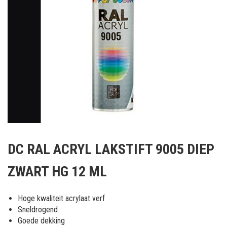
Ga
naar
DC RAL ACRYL LAKSTIFT 9005 DIEP
het
begin
ZWART HG 12 ML
van
de
afbeeldingen-
Hoge kwaliteit acrylaat verf
gallerij
Sneldrogend
Goede dekking