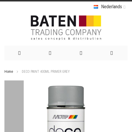
Nederlands
Ga
Home
DECO PAINT 400ML PRIMER GREY
naar
Ga
de
naar
het
inhoud
einde
van
de
afbeeldingen-
gallerij