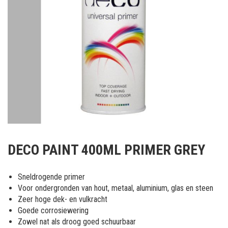
Ga
naar
DECO PAINT 400ML PRIMER GREY
het
begin
van
Sneldrogende primer
de
Voor ondergronden van hout, metaal, aluminium, glas en steen
afbeeldingen-
Zeer hoge dek- en vulkracht
gallerij
Goede corrosiewering
Zowel nat als droog goed schuurbaar