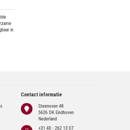
elde
uurzame
gbaar in
Contact informatie
is
Steenoven 48
n
5626 DK Eindhoven
Nederland
+31 40 - 262 13 07