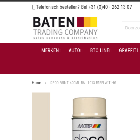
Ga
Telefonisch bestellen? Bel
+31 (0)40 - 262 13 07
naar
de
inhoud
MERKEN
AUTO
BTC LINE
GRAFFITI
Home
DECO PAINT 400ML RAL 1013 PARELWIT HG
Ga
naar
het
einde
van
de
afbeeldingen-