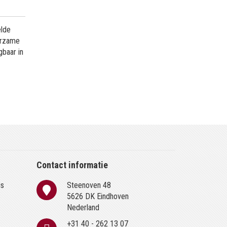
elde
uurzame
gbaar in
Contact informatie
is
Steenoven 48
n
5626 DK Eindhoven
Nederland
+31 40 - 262 13 07