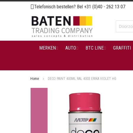
Ga
Telefonisch bestellen? Bel
+31 (0)40 - 262 13 07
naar
de
inhoud
MERKEN
AUTO
BTC LINE
GRAFFITI
Home
DECO PAINT 400ML RAL 4003 ERIKA VIOLET HG
Ga
naar
het
einde
van
de
afbeeldingen-