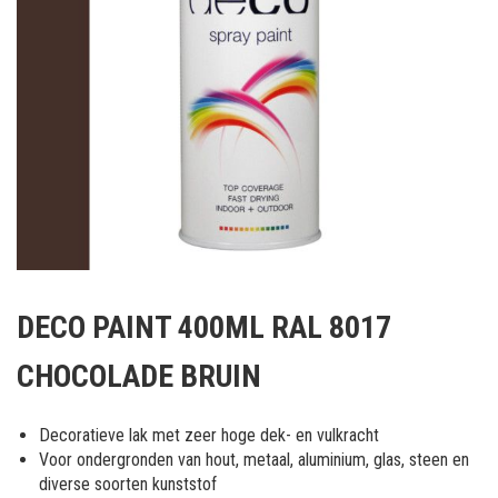
Ga
naar
DECO PAINT 400ML RAL 8017
het
begin
CHOCOLADE BRUIN
van
de
afbeeldingen-
Decoratieve lak met zeer hoge dek- en vulkracht
gallerij
Voor ondergronden van hout, metaal, aluminium, glas, steen en
diverse soorten kunststof