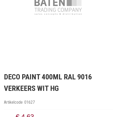
Ga
naar
DECO PAINT 400ML RAL 9016
het
begin
VERKEERS WIT HG
van
de
afbeeldingen-
Artikelcode
01627
gallerij
€ 4,63