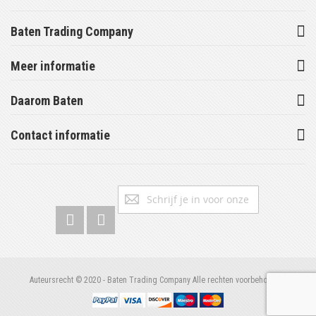
Baten Trading Company
Meer informatie
Daarom Baten
Contact informatie
Abonneer
Inschrijv
u
op
onze
nieuwsbrief
Auteursrecht © 2020 - Baten Trading Company Alle rechten voorbehouden.