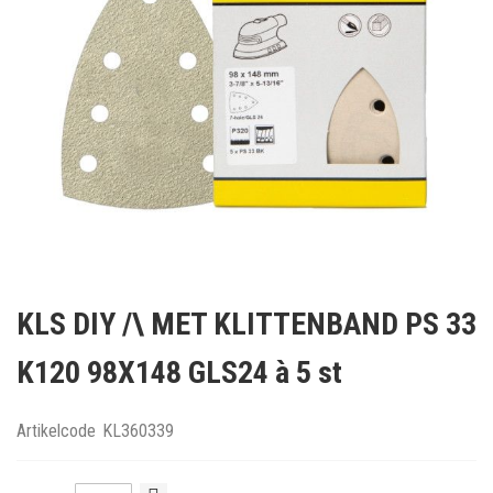
Ga
naar
KLS DIY /\ MET KLITTENBAND PS 33
het
begin
K120 98X148 GLS24 à 5 st
van
de
afbeeldingen-
Artikelcode
KL360339
gallerij