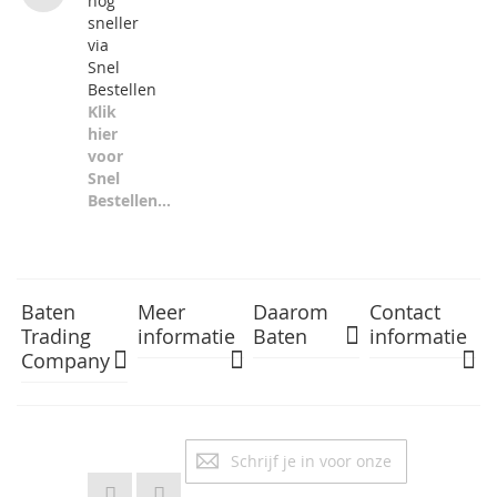
nog
sneller
via
Snel
Bestellen
Klik
hier
voor
Snel
Bestellen...
Baten
Meer
Daarom
Contact
Trading
informatie
Baten
informatie
Company
Abonneer
Inschrijv
u
op