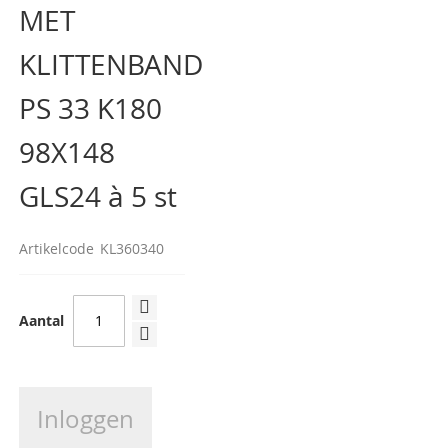
MET
van
de
afbeeldingen-
KLITTENBAND
gallerij
PS 33 K180
98X148
GLS24 à 5 st
Artikelcode
KL360340
Aantal
Inloggen