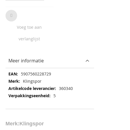
Voeg toe aan
verlanglijst
Meer informatie
Meer
5907560228729
informatie
Klingspor
360340
5
Merk:
Klingspor