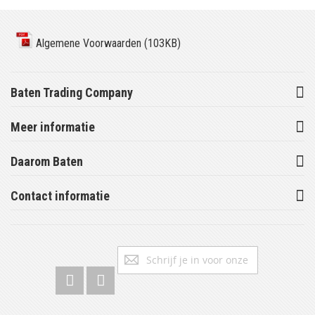
Algemene Voorwaarden (103KB)
Baten Trading Company
Meer informatie
Daarom Baten
Contact informatie
Abonneer
Inschrijv
u
op
onze
nieuwsbrief