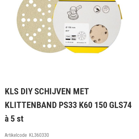
Ga
naar
KLS DIY SCHIJVEN MET
het
begin
KLITTENBAND PS33 K60 150 GLS74
van
de
à 5 st
afbeeldingen-
gallerij
Artikelcode
KL360330