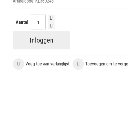
Artikelcode
KL360248
Aantal
Inloggen
Voeg toe aan verlanglijst
Toevoegen om te vergel