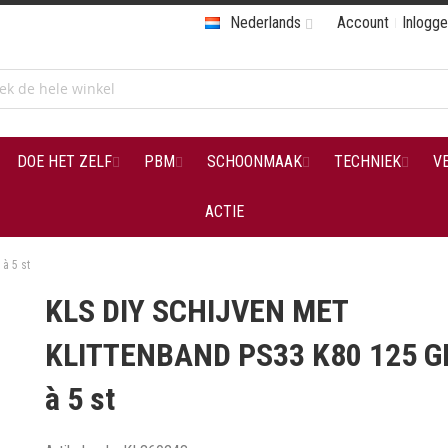
Nederlands
Account
Inlogg
DOE HET ZELF
PBM
SCHOONMAAK
TECHNIEK
V
ACTIE
à 5 st
KLS DIY SCHIJVEN MET
KLITTENBAND PS33 K80 125 G
à 5 st