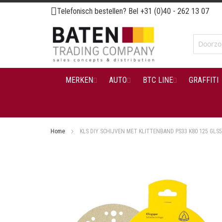
Ga
Telefonisch bestellen? Bel
+31 (0)40 - 262 13 07
naar
de
inhoud
MERKEN
AUTO
BTC LINE
GRAFFITI
Home
KLS DIY SCHIJVEN MET KLITTENBAND PS33 K80 125 GLS5 
Ga
naar
het
einde
van
de
afbeeldingen-