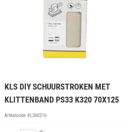
Ga
naar
KLS DIY SCHUURSTROKEN MET
het
begin
KLITTENBAND PS33 K320 70X125
van
de
afbeeldingen-
Artikelcode
KL360216
gallerij