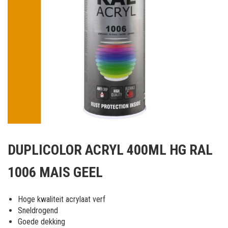
Ga
naar
DUPLICOLOR ACRYL 400ML HG RAL
het
begin
1006 MAIS GEEL
van
de
afbeeldingen-
Hoge kwaliteit acrylaat verf
gallerij
Sneldrogend
Goede dekking