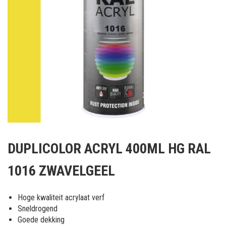
Ga
naar
DUPLICOLOR ACRYL 400ML HG RAL
het
begin
1016 ZWAVELGEEL
van
de
afbeeldingen-
Hoge kwaliteit acrylaat verf
gallerij
Sneldrogend
Goede dekking