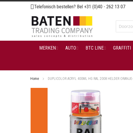
Ga
Telefonisch bestellen? Bel
+31 (0)40 - 262 13 07
naar
de
inhoud
MERKEN
AUTO
BTC LINE
GRAFFITI
Home
DUPLICOLOR ACRYL 400ML HG RAL 2008 HELDER ORANJE
Ga
naar
het
einde
van
de
afbeeldingen-