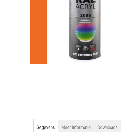
gallerij
Ga
naar
het
begin
van
de
afbeeldingen-
gallerij
Gegevens
Meer informatie
Downloads