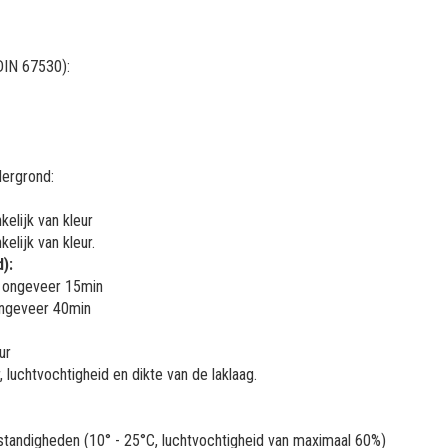
DIN 67530):
dergrond:
elijk van kleur
elijk van kleur.
):
na ongeveer 15min
 ongeveer 40min
ur
 luchtvochtigheid en dikte van de laklaag.
e omstandigheden (10° - 25°C, luchtvochtigheid van maximaal 60%)