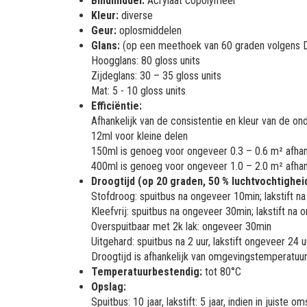
Bindmiddel:
Acrylaat copolymeer
Kleur:
diverse
Geur:
oplosmiddelen
Glans:
(op een meethoek van 60 graden volgens 
Hoogglans: 80 gloss units
Zijdeglans: 30 – 35 gloss units
Mat: 5 - 10 gloss units
Efficiëntie:
Afhankelijk van de consistentie en kleur van de on
12ml voor kleine delen
150ml is genoeg voor ongeveer 0.3 – 0.6 m² afhank
400ml is genoeg voor ongeveer 1.0 – 2.0 m² afhank
Droogtijd (op 20 graden, 50 % luchtvochtigheid
Stofdroog: spuitbus na ongeveer 10min; lakstift 
Kleefvrij: spuitbus na ongeveer 30min; lakstift na
Overspuitbaar met 2k lak: ongeveer 30min
Uitgehard: spuitbus na 2 uur, lakstift ongeveer 24 u
Droogtijd is afhankelijk van omgevingstemperatuur,
Temperatuurbestendig:
tot 80°C
Opslag:
Spuitbus: 10 jaar, lakstift: 5 jaar, indien in juist