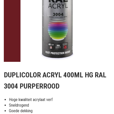
Ga
naar
DUPLICOLOR ACRYL 400ML HG RAL
het
begin
3004 PURPERROOD
van
de
afbeeldingen-
Hoge kwaliteit acrylaat verf
gallerij
Sneldrogend
Goede dekking