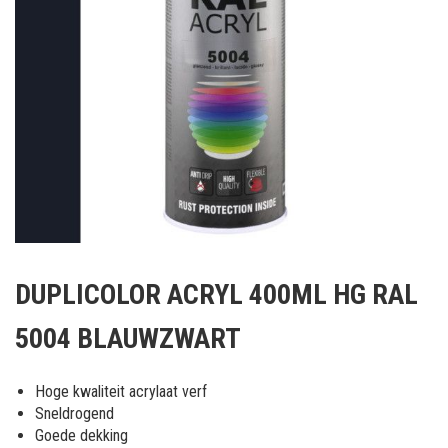
Ga
naar
DUPLICOLOR ACRYL 400ML HG RAL
het
begin
5004 BLAUWZWART
van
de
afbeeldingen-
Hoge kwaliteit acrylaat verf
gallerij
Sneldrogend
Goede dekking