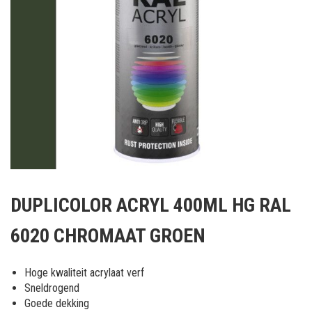
Ga
naar
DUPLICOLOR ACRYL 400ML HG RAL
het
begin
6020 CHROMAAT GROEN
van
de
afbeeldingen-
Hoge kwaliteit acrylaat verf
gallerij
Sneldrogend
Goede dekking