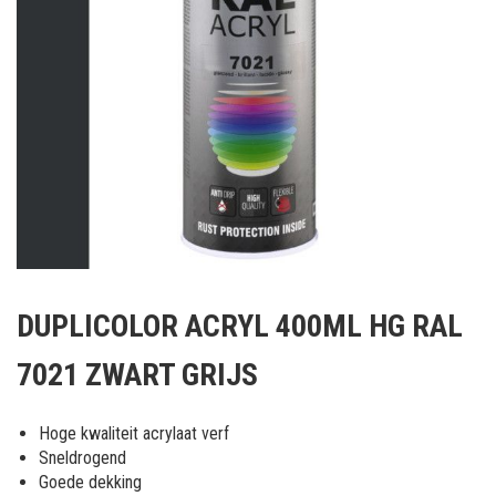
Ga
naar
DUPLICOLOR ACRYL 400ML HG RAL
het
begin
7021 ZWART GRIJS
van
de
afbeeldingen-
Hoge kwaliteit acrylaat verf
gallerij
Sneldrogend
Goede dekking