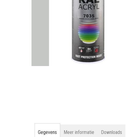
gallerij
Ga
naar
het
begin
van
de
afbeeldingen-
gallerij
Gegevens
Meer informatie
Downloads