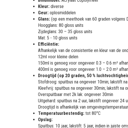
Bindmiddel:
Acrylaat copolymeer
Kleur:
diverse
Geur:
oplosmiddelen
Glans:
(op een meethoek van 60 graden volgens 
Hoogglans: 80 gloss units
Zijdeglans: 30 – 35 gloss units
Mat: 5 - 10 gloss units
Efficiëntie:
Afhankelijk van de consistentie en kleur van de on
12ml voor kleine delen
150ml is genoeg voor ongeveer 0.3 – 0.6 m² afhank
400ml is genoeg voor ongeveer 1.0 – 2.0 m² afhank
Droogtijd (op 20 graden, 50 % luchtvochtigheid
Stofdroog: spuitbus na ongeveer 10min; lakstift 
Kleefvrij: spuitbus na ongeveer 30min; lakstift na
Overspuitbaar met 2k lak: ongeveer 30min
Uitgehard: spuitbus na 2 uur, lakstift ongeveer 24 u
Droogtijd is afhankelijk van omgevingstemperatuur,
Temperatuurbestendig:
tot 80°C
Opslag:
Spuitbus: 10 jaar, lakstift: 5 jaar, indien in juist