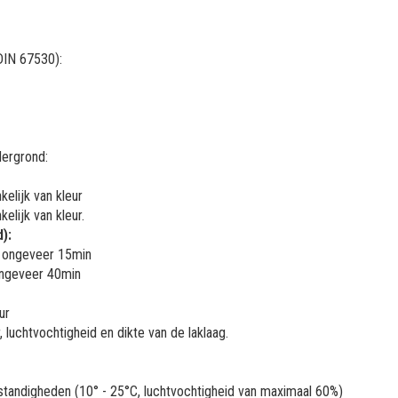
DIN 67530):
dergrond:
elijk van kleur
elijk van kleur.
):
na ongeveer 15min
 ongeveer 40min
ur
 luchtvochtigheid en dikte van de laklaag.
e omstandigheden (10° - 25°C, luchtvochtigheid van maximaal 60%)