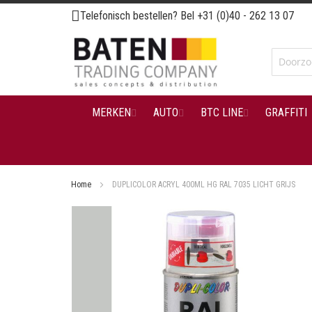
Ga
Telefonisch bestellen? Bel
+31 (0)40 - 262 13 07
naar
de
inhoud
MERKEN
AUTO
BTC LINE
GRAFFITI
Home
DUPLICOLOR ACRYL 400ML HG RAL 7035 LICHT GRIJS
Ga
naar
het
einde
van
de
afbeeldingen-