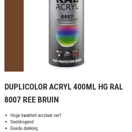
Ga
naar
DUPLICOLOR ACRYL 400ML HG RAL
het
begin
8007 REE BRUIN
van
de
afbeeldingen-
Hoge kwaliteit acrylaat verf
gallerij
Sneldrogend
Goede dekking