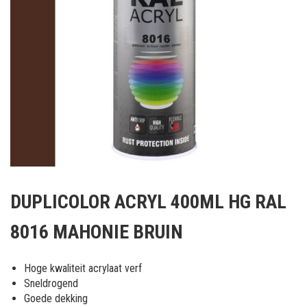
Ga
naar
DUPLICOLOR ACRYL 400ML HG RAL
het
begin
8016 MAHONIE BRUIN
van
de
afbeeldingen-
Hoge kwaliteit acrylaat verf
gallerij
Sneldrogend
Goede dekking