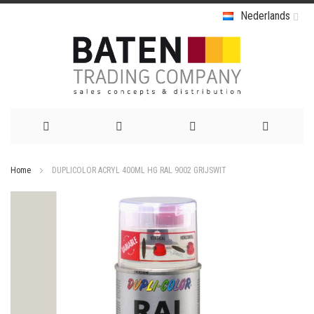
Nederlands
Ga
Home
DUPLICOLOR ACRYL 400ML HG RAL 9002 GRIJSWIT
naar
Ga
de
naar
het
inhoud
einde
van
de
afbeeldingen-
gallerij