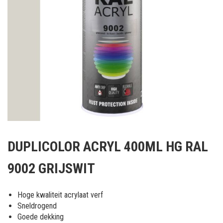
Ga
naar
DUPLICOLOR ACRYL 400ML HG RAL
het
begin
9002 GRIJSWIT
van
de
afbeeldingen-
Hoge kwaliteit acrylaat verf
gallerij
Sneldrogend
Goede dekking