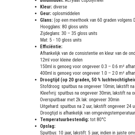
Bindmiddel:
Acrylaat copolymeer
Kleur:
diverse
Geur:
oplosmiddelen
Glans:
(op een meethoek van 60 graden volgens 
Hoogglans: 80 gloss units
Zijdeglans: 30 – 35 gloss units
Mat: 5 - 10 gloss units
Efficiëntie:
Afhankelijk van de consistentie en kleur van de on
12ml voor kleine delen
150ml is genoeg voor ongeveer 0.3 – 0.6 m² afhank
400ml is genoeg voor ongeveer 1.0 – 2.0 m² afhank
Droogtijd (op 20 graden, 50 % luchtvochtigheid
Stofdroog: spuitbus na ongeveer 10min; lakstift 
Kleefvrij: spuitbus na ongeveer 30min; lakstift na
Overspuitbaar met 2k lak: ongeveer 30min
Uitgehard: spuitbus na 2 uur, lakstift ongeveer 24 u
Droogtijd is afhankelijk van omgevingstemperatuur,
Temperatuurbestendig:
tot 80°C
Opslag:
Spuitbus: 10 jaar, lakstift: 5 jaar, indien in juist