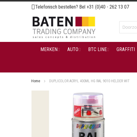
Ga
Telefonisch bestellen? Bel
+31 (0)40 - 262 13 07
naar
de
inhoud
MERKEN
AUTO
BTC LINE
GRAFFITI
Home
DUPLICOLOR ACRYL 400ML HG RAL 9010 HELDER WIT
Ga
naar
het
einde
van
de
afbeeldingen-