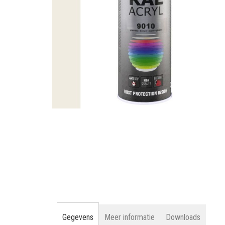
gallerij
Ga
naar
het
begin
van
de
afbeeldingen-
gallerij
Gegevens
Meer informatie
Downloads