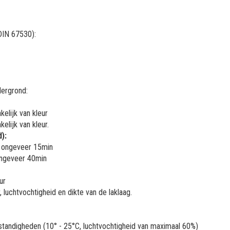
DIN 67530):
dergrond:
elijk van kleur
elijk van kleur.
):
na ongeveer 15min
 ongeveer 40min
ur
 luchtvochtigheid en dikte van de laklaag.
e omstandigheden (10° - 25°C, luchtvochtigheid van maximaal 60%)