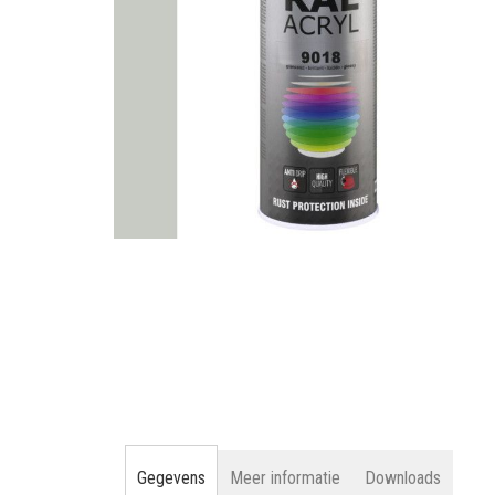
gallerij
Ga
naar
het
begin
van
de
afbeeldingen-
gallerij
Gegevens
Meer informatie
Downloads