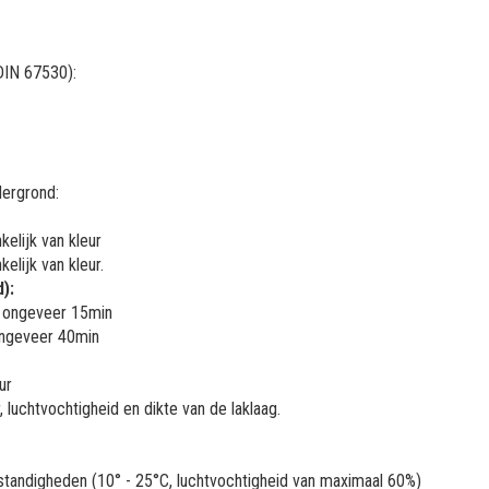
DIN 67530):
dergrond:
elijk van kleur
elijk van kleur.
):
na ongeveer 15min
 ongeveer 40min
ur
 luchtvochtigheid en dikte van de laklaag.
e omstandigheden (10° - 25°C, luchtvochtigheid van maximaal 60%)