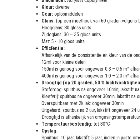
Bindmiddel:
Acrylaat copolymeer
Kleur:
diverse
Geur:
oplosmiddelen
Glans:
(op een meethoek van 60 graden volgens 
Hoogglans: 80 gloss units
Zijdeglans: 30 – 35 gloss units
Mat: 5 - 10 gloss units
Efficiëntie:
Afhankelijk van de consistentie en kleur van de on
12ml voor kleine delen
150ml is genoeg voor ongeveer 0.3 – 0.6 m² afhank
400ml is genoeg voor ongeveer 1.0 – 2.0 m² afhank
Droogtijd (op 20 graden, 50 % luchtvochtigheid
Stofdroog: spuitbus na ongeveer 10min; lakstift 
Kleefvrij: spuitbus na ongeveer 30min; lakstift na
Overspuitbaar met 2k lak: ongeveer 30min
Uitgehard: spuitbus na 2 uur, lakstift ongeveer 24 u
Droogtijd is afhankelijk van omgevingstemperatuur,
Temperatuurbestendig:
tot 80°C
Opslag:
Spuitbus: 10 jaar, lakstift: 5 jaar, indien in juist