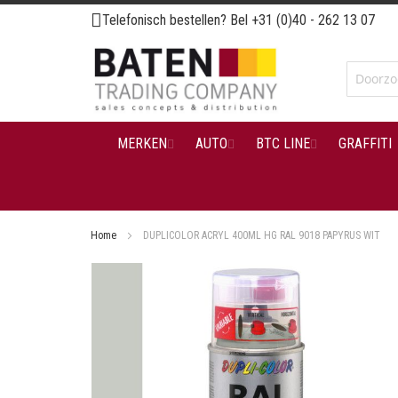
Ga
Telefonisch bestellen? Bel
+31 (0)40 - 262 13 07
naar
de
inhoud
MERKEN
AUTO
BTC LINE
GRAFFITI
Home
DUPLICOLOR ACRYL 400ML HG RAL 9018 PAPYRUS WIT
Ga
naar
het
einde
van
de
afbeeldingen-