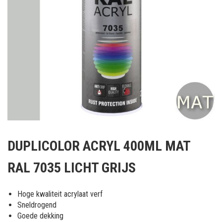
Ga
naar
DUPLICOLOR ACRYL 400ML MAT
het
begin
RAL 7035 LICHT GRIJS
van
de
afbeeldingen-
Hoge kwaliteit acrylaat verf
gallerij
Sneldrogend
Goede dekking