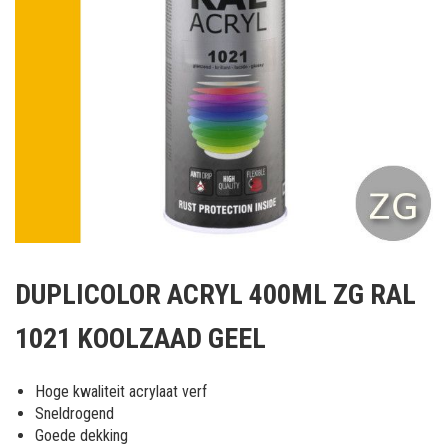
Ga
naar
DUPLICOLOR ACRYL 400ML ZG RAL
het
begin
1021 KOOLZAAD GEEL
van
de
afbeeldingen-
Hoge kwaliteit acrylaat verf
gallerij
Sneldrogend
Goede dekking