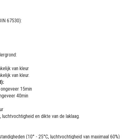
DIN 67530):
dergrond:
elijk van kleur
elijk van kleur.
):
na ongeveer 15min
 ongeveer 40min
ur
 luchtvochtigheid en dikte van de laklaag.
e omstandigheden (10° - 25°C, luchtvochtigheid van maximaal 60%)