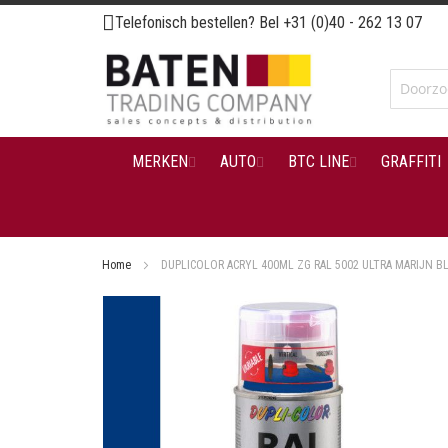
Ga
Telefonisch bestellen? Bel
+31 (0)40 - 262 13 07
naar
de
inhoud
MERKEN
AUTO
BTC LINE
GRAFFITI
Home
DUPLICOLOR ACRYL 400ML ZG RAL 5002 ULTRA MARIJN B
Ga
naar
het
einde
van
de
afbeeldingen-