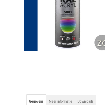
gallerij
Ga
naar
het
begin
van
de
afbeeldingen-
gallerij
Gegevens
Meer informatie
Downloads