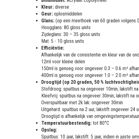
Bindmiddel:
Acrylaat copolymeer
Kleur:
diverse
Geur:
oplosmiddelen
Glans:
(op een meethoek van 60 graden volgens 
Hoogglans: 80 gloss units
Zijdeglans: 30 – 35 gloss units
Mat: 5 - 10 gloss units
Efficiëntie:
Afhankelijk van de consistentie en kleur van de on
12ml voor kleine delen
150ml is genoeg voor ongeveer 0.3 – 0.6 m² afhank
400ml is genoeg voor ongeveer 1.0 – 2.0 m² afhank
Droogtijd (op 20 graden, 50 % luchtvochtigheid
Stofdroog: spuitbus na ongeveer 10min; lakstift 
Kleefvrij: spuitbus na ongeveer 30min; lakstift na
Overspuitbaar met 2k lak: ongeveer 30min
Uitgehard: spuitbus na 2 uur, lakstift ongeveer 24 u
Droogtijd is afhankelijk van omgevingstemperatuur,
Temperatuurbestendig:
tot 80°C
Opslag:
Spuitbus: 10 jaar, lakstift: 5 jaar, indien in juist