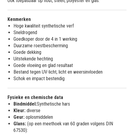
Ook toepasbaar op hout, steen, polyester en glas.
Kenmerken
Hoge kwaliteit synthetische verf
Sneldrogend
Goedkoper door de 4 in 1 werking
Duurzame roestbescherming
Goede dekking
Uitstekende hechting
Goede vloeiing en glad resultaat
Bestand tegen UV-licht, licht en weersinvloeden
Schok en impact bestendig
Fysieke en chemische data
Bindmiddel:
Synthetische hars
Kleur:
diverse
Geur:
oplosmiddelen
Glans:
(op een meethoek van 60 graden volgens DIN
67530):