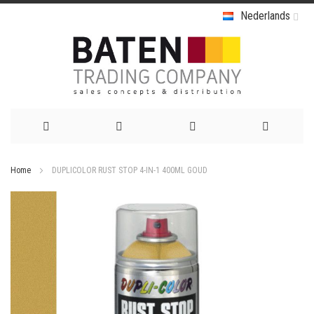
Nederlands
Ga
Home
DUPLICOLOR RUST STOP 4-IN-1 400ML GOUD
naar
Ga
de
naar
het
inhoud
einde
van
de
afbeeldingen-
gallerij