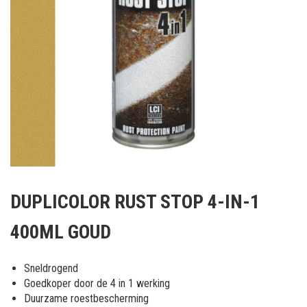
Ga
naar
DUPLICOLOR RUST STOP 4-IN-1
het
begin
400ML GOUD
van
de
afbeeldingen-
Sneldrogend
gallerij
Goedkoper door de 4 in 1 werking
Duurzame roestbescherming