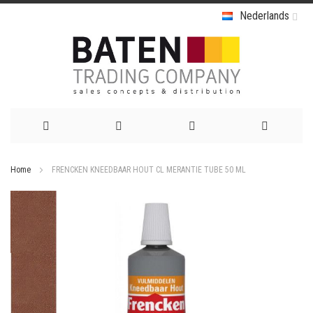
Nederlands
Ga
Home
FRENCKEN KNEEDBAAR HOUT CL MERANTIE TUBE 50 ML
naar
Ga
de
naar
het
inhoud
einde
van
de
afbeeldingen-
gallerij