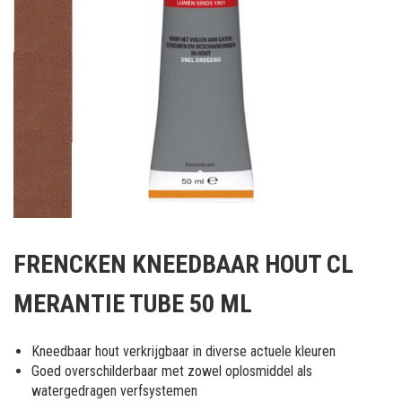
Ga
naar
FRENCKEN KNEEDBAAR HOUT CL
het
begin
MERANTIE TUBE 50 ML
van
de
afbeeldingen-
Kneedbaar hout verkrijgbaar in diverse actuele kleuren
gallerij
Goed overschilderbaar met zowel oplosmiddel als
watergedragen verfsystemen