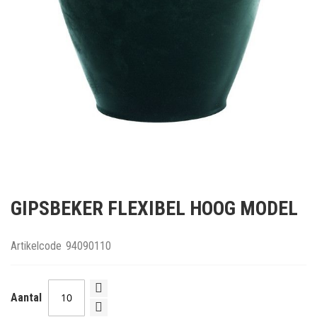
Ga
naar
GIPSBEKER FLEXIBEL HOOG MODEL
het
begin
van
Artikelcode
94090110
de
afbeeldingen-
gallerij
Aantal