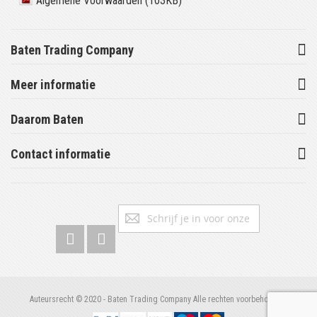
Algemene Voorwaarden (103KB)
Baten Trading Company
Meer informatie
Daarom Baten
Contact informatie
Abonneer
Inschrijv
u
op
onze
nieuwsbrief
Auteursrecht © 2020 - Baten Trading Company Alle rechten voorbehouden.