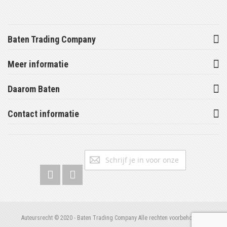
Baten Trading Company
Meer informatie
Daarom Baten
Contact informatie
Abonneer
Inschrijv
u
op
onze
nieuwsbrief
Auteursrecht © 2020 - Baten Trading Company Alle rechten voorbehouden.