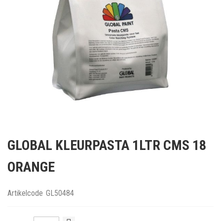
Ga
naar
GLOBAL KLEURPASTA 1LTR CMS 18
het
begin
ORANGE
van
de
afbeeldingen-
Artikelcode
GL50484
gallerij