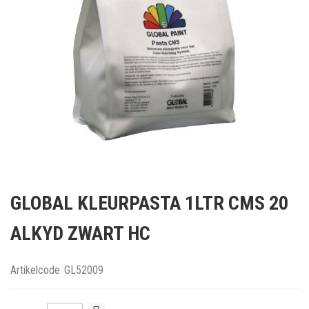
Ga
naar
GLOBAL KLEURPASTA 1LTR CMS 20
het
begin
ALKYD ZWART HC
van
de
afbeeldingen-
Artikelcode
GL52009
gallerij