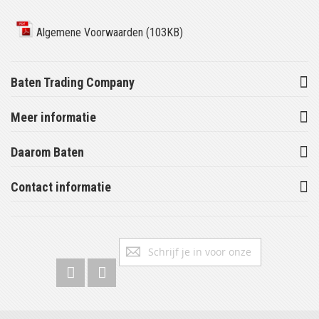
Algemene Voorwaarden (103KB)
Baten Trading Company
Meer informatie
Daarom Baten
Contact informatie
Abonneer
Inschrijv
u
op
onze
nieuwsbrief