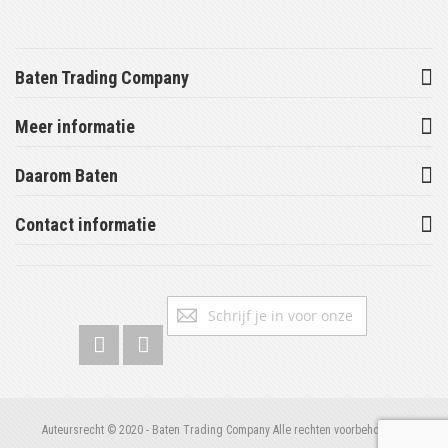
Baten Trading Company
Meer informatie
Daarom Baten
Contact informatie
Abonneer
Inschrijv
u
op
onze
nieuwsbrief
Auteursrecht © 2020 - Baten Trading Company Alle rechten voorbehouden.