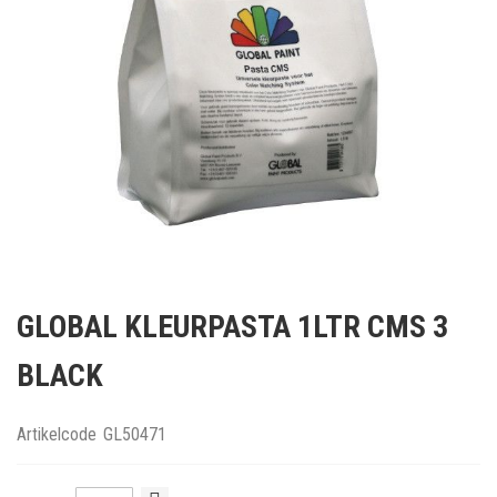
Ga
naar
GLOBAL KLEURPASTA 1LTR CMS 3
het
begin
BLACK
van
de
afbeeldingen-
Artikelcode
GL50471
gallerij