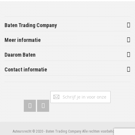
Baten Trading Company
Meer informatie
Daarom Baten
Contact informatie
Abonneer
Inschrijv
u
op
onze
nieuwsbrief
Auteursrecht © 2020 - Baten Trading Company Alle rechten voorbehouden.