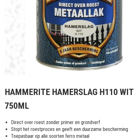
Ga
naar
HAMMERITE HAMERSLAG H110 WIT
het
begin
750ML
van
de
afbeeldingen-
Direct over roest zonder primer en grondverf
gallerij
Stopt het roestproces en geeft een duurzame bescherming
Toepasbaar op alle soorten ferro metaal