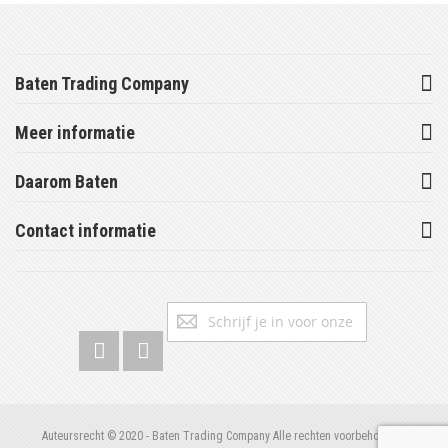
Baten Trading Company
Meer informatie
Daarom Baten
Contact informatie
Abonneer
Inschrijv
u
op
onze
nieuwsbrief
Auteursrecht © 2020 - Baten Trading Company Alle rechten voorbehouden.