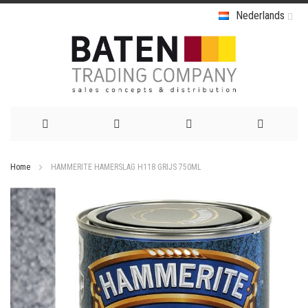
Nederlands
Ga
Home
HAMMERITE HAMERSLAG H118 GRIJS 750ML
naar
Ga
de
naar
het
inhoud
einde
van
de
afbeeldingen-
gallerij