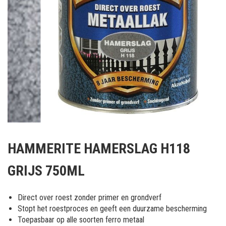
Ga
naar
HAMMERITE HAMERSLAG H118
het
begin
GRIJS 750ML
van
de
afbeeldingen-
Direct over roest zonder primer en grondverf
gallerij
Stopt het roestproces en geeft een duurzame bescherming
Toepasbaar op alle soorten ferro metaal