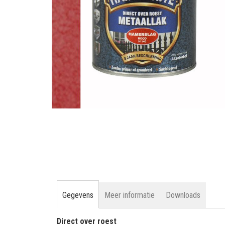
gallerij
Ga
naar
het
begin
van
de
afbeeldingen-
gallerij
Gegevens
Meer informatie
Downloads
Direct over roest