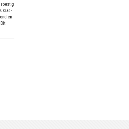
 roestig
s kras-
tend en
Dit