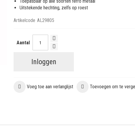
Toepasbaar op alle soorten ferro metaal
Uitstekende hechting, zelfs op roest
Artikelcode
AL29805
Aantal
Inloggen
Voeg toe aan verlanglijst
Toevoegen om te vergel