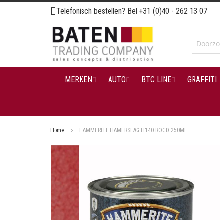
Ga
Telefonisch bestellen? Bel
+31 (0)40 - 262 13 07
naar
de
inhoud
MERKEN
AUTO
BTC LINE
GRAFFITI
Home
HAMMERITE HAMERSLAG H140 ROOD 250ML
Ga
naar
het
einde
van
de
afbeeldingen-