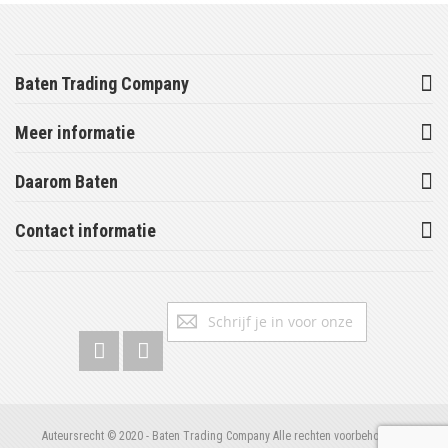
Baten Trading Company
Meer informatie
Daarom Baten
Contact informatie
Abonneer
Inschrijv
u
op
onze
nieuwsbrief
Auteursrecht © 2020 - Baten Trading Company Alle rechten voorbehouden.