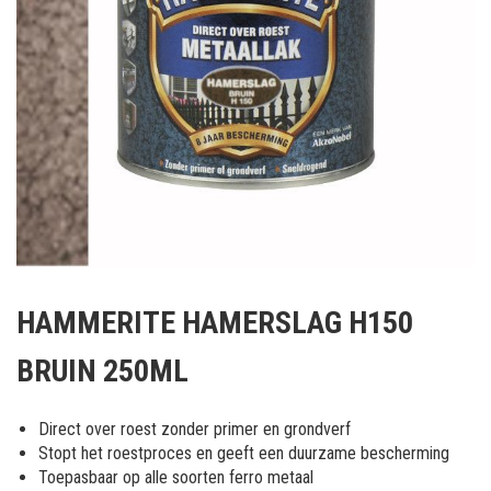
Ga
naar
HAMMERITE HAMERSLAG H150
het
begin
BRUIN 250ML
van
de
afbeeldingen-
Direct over roest zonder primer en grondverf
gallerij
Stopt het roestproces en geeft een duurzame bescherming
Toepasbaar op alle soorten ferro metaal