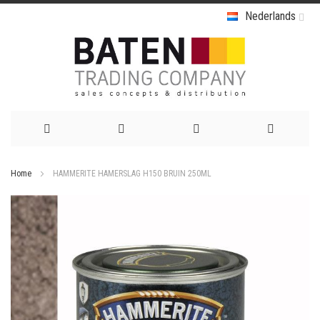
Nederlands
Ga
Home
HAMMERITE HAMERSLAG H150 BRUIN 250ML
naar
Ga
de
naar
het
inhoud
einde
van
de
afbeeldingen-
gallerij