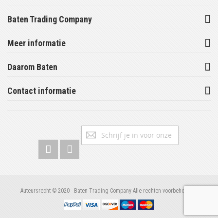
Baten Trading Company
Meer informatie
Daarom Baten
Contact informatie
Abonneer
Inschrijv
u
op
onze
nieuwsbrief
Auteursrecht © 2020 - Baten Trading Company Alle rechten voorbehouden.