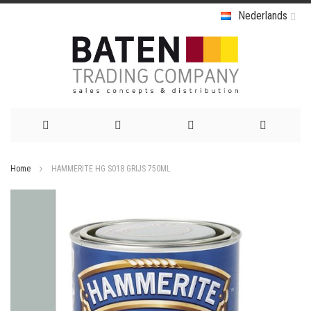
Nederlands
Ga
Home
HAMMERITE HG S018 GRIJS 750ML
naar
Ga
de
naar
het
inhoud
einde
van
de
afbeeldingen-
gallerij