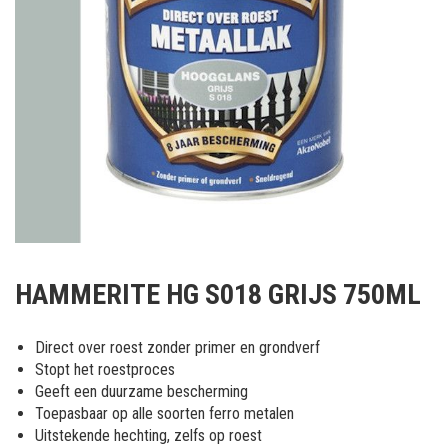
Ga
naar
HAMMERITE HG S018 GRIJS 750ML
het
begin
van
Direct over roest zonder primer en grondverf
de
Stopt het roestproces
afbeeldingen-
Geeft een duurzame bescherming
gallerij
Toepasbaar op alle soorten ferro metalen
Uitstekende hechting, zelfs op roest